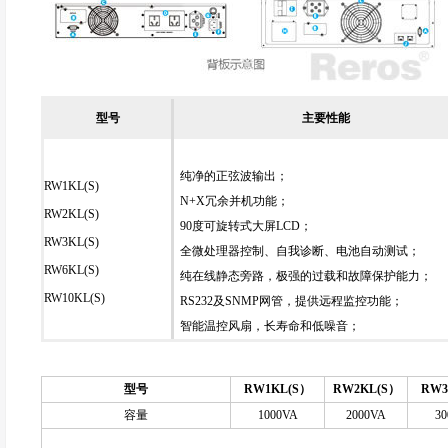
型号
主要性能
纯净的正弦波输出；
RW1KL(S)
N+X冗余并机功能；
RW2KL(S)
90度可旋转式大屏LCD；
RW3KL(S)
全微处理器控制、自我诊断、电池自动测试；
RW6KL(S)
纯在线静态旁路，极强的过载和故障保护能力；
RW10KL(S)
RS232及SNMP网管，提供远程监控功能；
智能温控风扇，长寿命和低噪音；
型号
RW1KL(S）
RW2KL(S）
RW3
容量
1000VA
2000VA
30