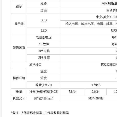
短路
同时切断
保护
过温
自动切
中文/英文 U
LCD
显示器
输入电压、输出电压、电流、频率、
LED
UP
电池低电压
每
AC故障
每
警告装置
UPS过载
UPS故障
通讯接口
RS232接口
温度
操作环境
湿度
噪音(1米内)
＜50dB
重量
净重(长机/标机)KGS
7.8/14
9.6/24
10
机器尺寸
深*宽*高(mm)
400*440*88
*备注：S代表标准机型，L代表长延时机型