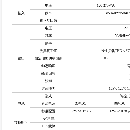
电压
120-275VAC
输入
频率
46-54Hz/56-
输入功因数
电压
22
频率
50/60Hz
效率
失真度THD
线性负载THD＜3
输出
额定输出功率因素
0.7
动态响应
满
峰值因数
波形
过载能力
105%-125% 
型式
阀控
电池
直流电压
36VDC
96VDC
标准配置
12V/7AH*3节
12V/7AH*8
AC故障
转换时间
UPS故障